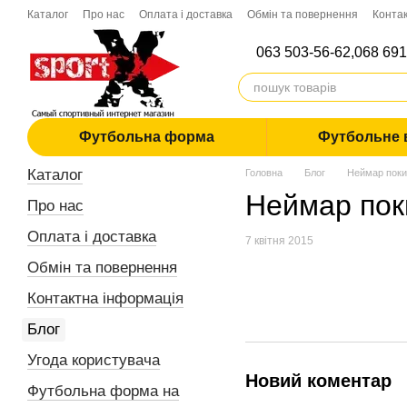
Перейти до основного контенту
Каталог
Про нас
Оплата і доставка
Обмін та повернення
Конта
063 503-56-62,
068 691
Футбольна форма
Футбольне 
Каталог
Головна
Блог
Неймар пок
Неймар по
Про нас
Оплата і доставка
7 квітня 2015
Обмін та повернення
Контактна інформація
Блог
Угода користувача
Новий коментар
Футбольна форма на