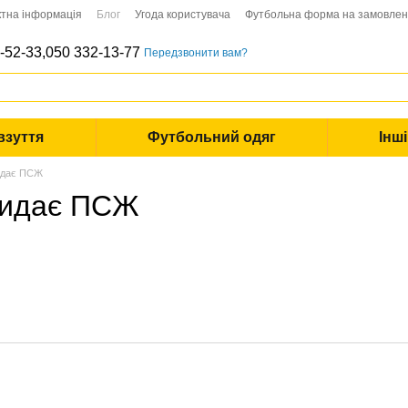
ктна інформація
Блог
Угода користувача
Футбольна форма на замовле
-52-33,
050 332-13-77
Передзвонити вам?
взуття
Футбольний одяг
Інш
идає ПСЖ
кидає ПСЖ