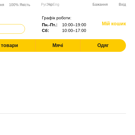
Рус
Укр
Eng
Бажання
Вхід
ння
100% Якість
Графік роботи:
Мій кошик
Пн.-Пт.:
10:00–19:00
Сб:
10:00–17:00
і товари
Мячі
Одяг