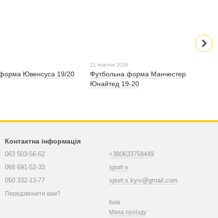
9
21 жовтня 2019
форма Ювенсуса 19/20
Футбольна форма Манчестер
Юнайтед 19-20
Контактна інформація
063 503-56-62
+380633758449
068 691-52-33
sport-x
050 332-13-77
sport.x.kyiv@gmail.com
Передзвонити вам?
Київ
Мапа проїзду