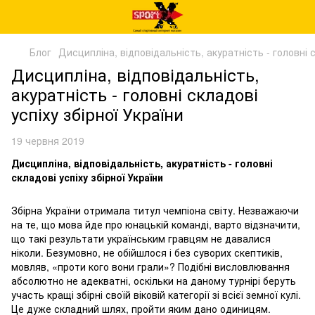
Блог
Дисципліна, відповідальність, акуратність - головні с
Дисципліна, відповідальність,
акуратність - головні складові
успіху збірної України
19 червня 2019
Дисципліна, відповідальність, акуратність - головні
складові успіху збірної України
Збірна України отримала титул чемпіона світу. Незважаючи
на те, що мова йде про юнацькій команді, варто відзначити,
що такі результати українським гравцям не давалися
ніколи. Безумовно, не обійшлося і без суворих скептиків,
мовляв, «проти кого вони грали»? Подібні висловлювання
абсолютно не адекватні, оскільки на даному турнірі беруть
участь кращі збірні своїй віковій категорії зі всієї земної кулі.
Це дуже складний шлях, пройти яким дано одиницям.