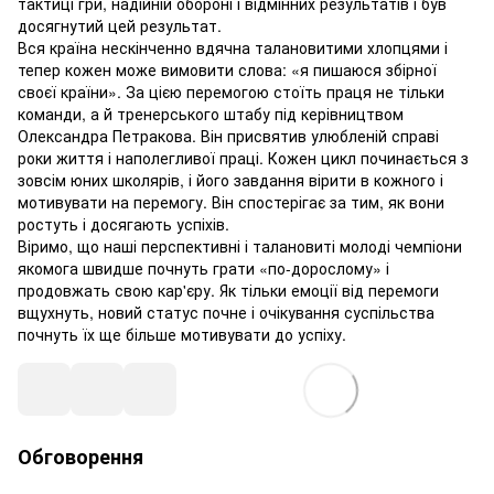
тактиці гри, надійній обороні і відмінних результатів і був
досягнутий цей результат.
Вся країна нескінченно вдячна талановитими хлопцями і
тепер кожен може вимовити слова: «я пишаюся збірної
своєї країни». За цією перемогою стоїть праця не тільки
команди, а й тренерського штабу під керівництвом
Олександра Петракова. Він присвятив улюбленій справі
роки життя і наполегливої ​​праці. Кожен цикл починається з
зовсім юних школярів, і його завдання вірити в кожного і
мотивувати на перемогу. Він спостерігає за тим, як вони
ростуть і досягають успіхів.
Віримо, що наші перспективні і талановиті молоді чемпіони
якомога швидше почнуть грати «по-дорослому» і
продовжать свою кар'єру. Як тільки емоції від перемоги
вщухнуть, новий статус почне і очікування суспільства
почнуть їх ще більше мотивувати до успіху.
Обговорення