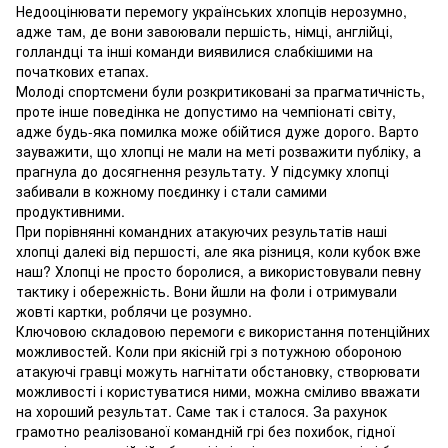
Недооцінювати перемогу українських хлопців нерозумно,
адже там, де вони завоювали першість, німці, англійці,
голландці та інші команди виявилися слабкішими на
початкових етапах.
Молоді спортсмени були розкритиковані за прагматичність,
проте інше поведінка не допустимо на чемпіонаті світу,
адже будь-яка помилка може обійтися дуже дорого. Варто
зауважити, що хлопці не мали на меті розважити публіку, а
прагнула до досягнення результату. У підсумку хлопці
забивали в кожному поєдинку і стали самими
продуктивними.
При порівнянні командних атакуючих результатів наші
хлопці далекі від першості, але яка різниця, коли кубок вже
наш? Хлопці не просто боролися, а використовували певну
тактику і обережність. Вони йшли на фоли і отримували
жовті картки, роблячи це розумно.
Ключовою складовою перемоги є використання потенційних
можливостей. Коли при якісній грі з потужною обороною
атакуючі гравці можуть нагнітати обстановку, створювати
можливості і користуватися ними, можна сміливо вважати
на хороший результат. Саме так і сталося. За рахунок
грамотно реалізованої командній грі без похибок, гідної