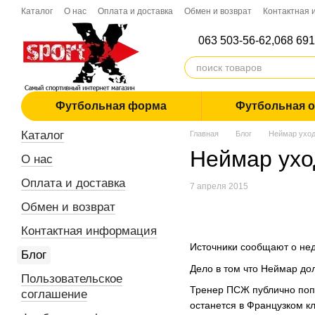
Перейти к основному контенту
Каталог
О нас
Оплата и доставка
Обмен и возврат
Контактная
Дропшиппинг
063 503-56-62,
068 691
Футбольная форма
Футбольная 
Каталог
Главная
Блог
Неймар ухо
Неймар ухо
О нас
Оплата и доставка
7 апреля 2015
Обмен и возврат
Контактная информация
Источники сообщают о не
Блог
Дело в том что Неймар дол
Пользовательское
Тренер ПСЖ публично попр
соглашение
останется в Французком кл