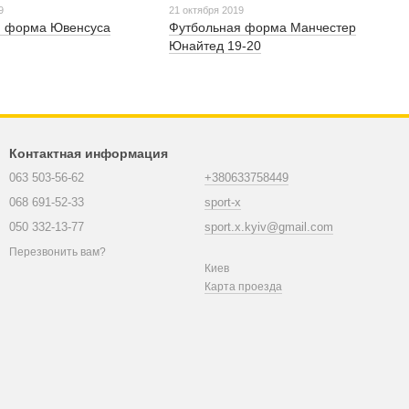
9
21 октября 2019
я форма Ювенсуса
Футбольная форма Манчестер
Юнайтед 19-20
Контактная информация
063 503-56-62
+380633758449
068 691-52-33
sport-x
050 332-13-77
sport.x.kyiv@gmail.com
Перезвонить вам?
Киев
Карта проезда