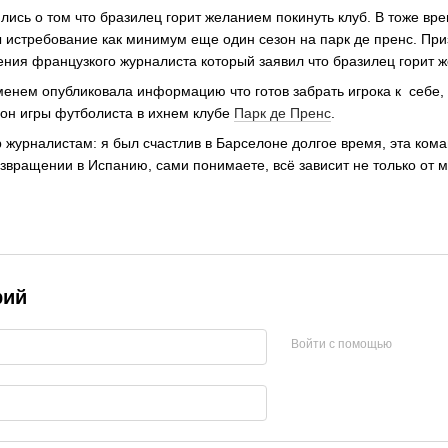
лись о том что бразилец горит желанием покинуть клуб. В тоже вр
истребование как минимум еще один сезон на парк де пренс. При
ения французкого журналиста который заявил что бразилец горит 
енем опубликовала информацию что готов забрать игрока к себе,
он игры футболиста в ихнем клубе
Парк де Пренс
.
 журналистам: я был счастлив в Барселоне долгое время, эта кома
звращении в Испанию, сами понимаете, всё зависит не только от м
рий
Войти с помощью