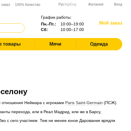
Рус
Укр
Eng
Желания
Вход
 заказ
100% Качество
График работы:
Мой заказ
Пн.-Пт.:
10:00–19:00
Сб:
10:00–17:00
е товары
Мячи
Одежда
рселону
е отношения Неймара с игроками
Paris Saint-Germain
(ПСЖ).
ианты перехода, или в Реал Мадрид, или же в Барсу,
ко с сего участием. Тем не менее юное Дарование врядли