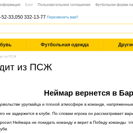
 информация
Блог
Пользовательское соглашение
Футбольная форма на
-52-33,
050 332-13-77
Перезвонить вам?
обувь
Футбольная одежда
Други
дит из ПСЖ
дит из ПСЖ
Неймар вернется в Ба
довольстве уругвайца и плохой атмосфере в команде, напряженны
го не задержится в клубе. По словам игрока он рассматривает вар
осил Неймара не покидать команду и верит в Победу команды тлб
убе.