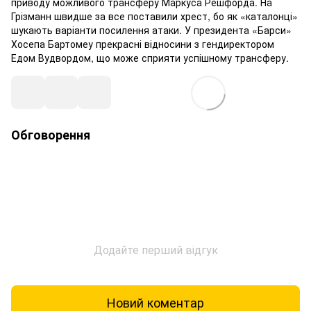
приводу можливого трансферу Маркуса Решфорда. На
Грізманн швидше за все поставили хрест, бо як «каталонці»
шукають варіанти посилення атаки. У президента «Барси»
Хосепа Бартомеу прекрасні відносини з гендиректором
Едом Вудвордом, що може сприяти успішному трансферу.
Обговорення
Додайте перший відгук
Новий коментар