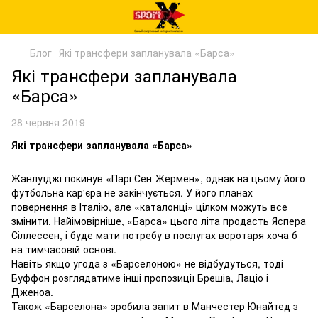
Блог
Які трансфери запланувала «Барса»
Які трансфери запланувала
«Барса»
28 червня 2019
Які трансфери запланувала «Барса»
Жанлуїджі покинув «Парі Сен-Жермен», однак на цьому його
футбольна кар'єра не закінчується. У його планах
повернення в Італію, але «каталонці» цілком можуть все
змінити. Найімовірніше, «Барса» цього літа продасть Яспера
Сіллессен, і буде мати потребу в послугах воротаря хоча б
на тимчасовій основі.
Навіть якщо угода з «Барселоною» не відбудуться, тоді
Буффон розглядатиме інші пропозиції Брешіа, Лаціо і
Дженоа.
Також «Барселона» зробила запит в Манчестер Юнайтед з