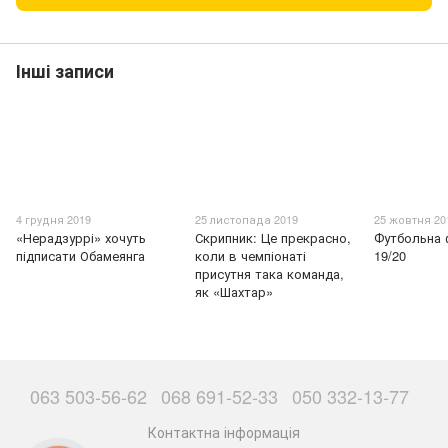
Інші записи
4 грудня 2019
25 листопада 2019
25 жовтня 20
«Нерадзуррі» хочуть
Скрипник: Це прекрасно,
Футбольна 
підписати Обамеянга
коли в чемпіонаті
19/20
присутня така команда,
як «Шахтар»
063 503-56-62
068 691-52-33
050 332-13-77
Контактна інформація