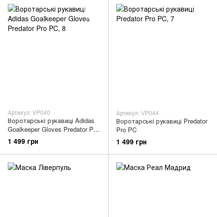
Артикул: VP040
Артикул: VP044
Воротарські рукавиці Adidas
Воротарські рукавиці Predator
Goalkeeper Gloves Predator Pro
Pro PC
PC
1 499 грн
1 499 грн