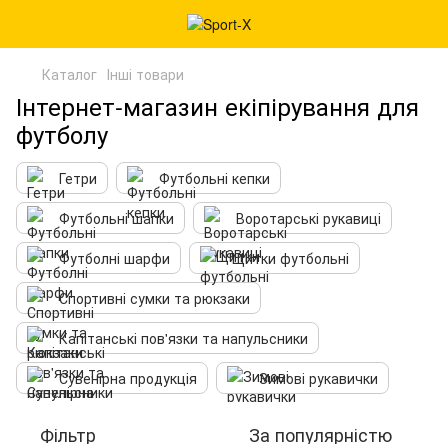
Каталог
Інші товари
Інтернет-магазин екіпірування для
футболу
Гетри
Футбольні кепки
Футбольні шапки
Воротарські рукавиці
Футболні шарфи
Щитки футбольні
Спортивні сумки та рюкзаки
Капітанські пов'язки та напульсники
Сувенірна продукція
Зимові рукавички
Фільтр
За популярністю