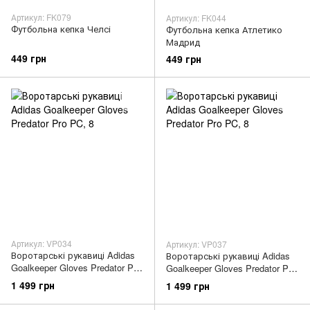
Артикул: FK079
Артикул: FK044
Футбольна кепка Челсі
Футбольна кепка Атлетико
Мадрид
449 грн
449 грн
Артикул: VP034
Артикул: VP037
Воротарські рукавиці Adidas
Воротарські рукавиці Adidas
Goalkeeper Gloves Predator Pro
Goalkeeper Gloves Predator Pro
PC
PC
1 499 грн
1 499 грн