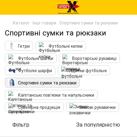
Каталог
Інші товари
Спортивні сумки та рюкзаки
Спортивні сумки та рюкзаки
Гетри
Футбольні кепки
Футбольні шапки
Воротарські рукавиці
Футболні шарфи
Щитки футбольні
Спортивні сумки та рюкзаки
Капітанські пов'язки та напульсники
Сувенірна продукція
Зимові рукавички
Фільтр
За популярністю