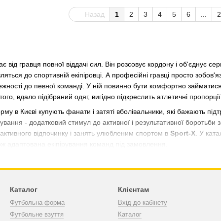
Назад
1
2
3
4
5
6
...
2
є від гравця повної віддачі сил. Він розсовує кордону і об'єднує се
яться до спортивній екіпіровці. А професійні гравці просто зобов'я
жності до певної команді. У ній повинно бути комфортно займатис
того, вдало підібраний одяг, вигідно підкреслить атлетичні пропорції 
у в Києві купують фанати і затяті вболівальники, які бажають підт
нування - додатковий стимул до активної і результативної боротьби 
 активного відпочинку і занять улюбленим спортом в
Sport-Х
. У кат
кож адаптована екіпірування команд під замовлення.
ну форму в Україні тепер легко
болу, як повноцінного ігрового виду спорту, з'явилися певні прав
 команд. Як розрізняти суперників і союзників, розуміти, хто волод
Каталог
Клієнтам
о прийнято рішення що
футбольні форми
команд повинні відрізняти
Футбольна форма
Вхід до кабінету
Футбольне взуття
Каталог
и в футбол стала настільки різноманітною, що зараз більшість інте