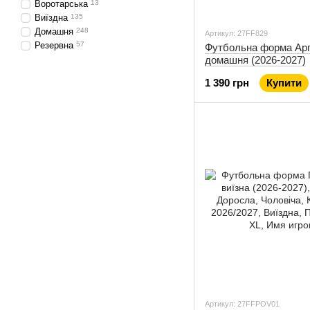
Воротарська
13
Виїздна
135
Домашня
248
Артикул: 27FF829
Резервна
57
Футбольна форма Арг
домашня (2026-2027)
1 390 грн
Купити
Артикул: 27FFPOV01