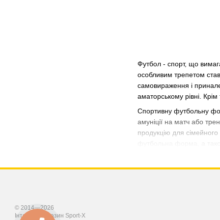
Футбол - спорт, що вимага
особливим трепетом ставл
самовираження і принале
аматорському рівні. Крім 
Спортивну футбольну форм
амуніції на матч або тре
продукцію для сімейного
футбольна форма
, а та
Купити футболь
З моменту формування фут
гравцями двох протиборчих
однаково одягнені? Бул
© 2014—2026
Забарвлення форми для гр
Інтернет-магазин Sport-X