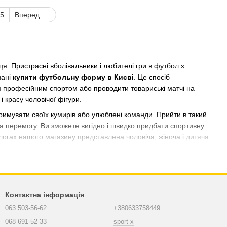
5
Вперед
рця. Пристрасні вболівальники і любителі гри в футбол з
зані
купити футбольну форму в Києві
. Це спосіб
я професійним спортом або проводити товариські матчі на
і красу чоловічої фігури.
римувати своїх кумирів або улюблені команди. Прийти в такий
за перемогу. Ви зможете вигідно і швидко придбати спортивну
алогах нашого магазину представлена ​​чоловіча, жіноча і
дитяча
ила. Головною умовою було обов'язкове відмінність між
іє м'ячем, а голкіперу не пропустити м'яч, якщо на полі все
Контактна інформація
ся за кольором і дизайну.
063 503-56-62
+380633758449
рнет-магазинів з продажу цієї екіпіровки, пропонують
068 691-52-33
sport-x