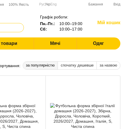
Рус
Укр
Eng
Бажання
Вхід
ння
100% Якість
Графік роботи:
Мій кошик
Пн.-Пт.:
10:00–19:00
Сб:
10:00–17:00
і товари
Мячі
Одяг
за популярністю
спочатку дешевше
за назвою
ортування: