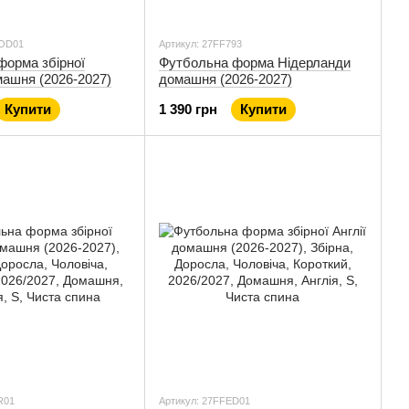
HOD01
Артикул: 27FF793
форма збірної
Футбольна форма Нідерланди
машня (2026-2027)
домашня (2026-2027)
Купити
1 390 грн
Купити
R01
Артикул: 27FFED01