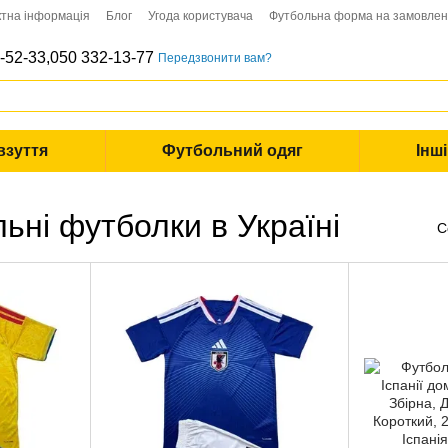
ктна інформація
Блог
Угода користувача
Футбольна форма на замовле
-52-33,
050 332-13-77
Передзвонити вам?
взуття
Футбольний одяг
Інш
ьні футболки в Україні
С