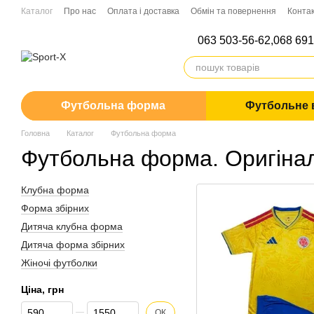
Перейти до основного контенту
Каталог
Про нас
Оплата і доставка
Обмін та повернення
Конта
063 503-56-62,
068 691
Футбольна форма
Футбольне 
Головна
Каталог
Футбольна форма
Футбольна форма. Оригінал
Клубна форма
Форма збірних
Дитяча клубна форма
Дитяча форма збірних
Жіночі футболки
Ціна, грн
Від Ціна, грн
До Ціна, грн
ОК