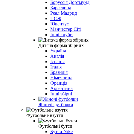
Борусcія Дортмунд
Барселона
Реал Мадрид
ПСЖ
Ювентус
Манчестер Сіті
Інші клуби
Дитяча форма збірних
Україна
Англія
Іспанія
Італія
Бразилія
Німеччина
Франція
Аргентина
Інші збірні
Жіночі футболки
Футбольне взуття
Футбольні бутси
Бутси Nike