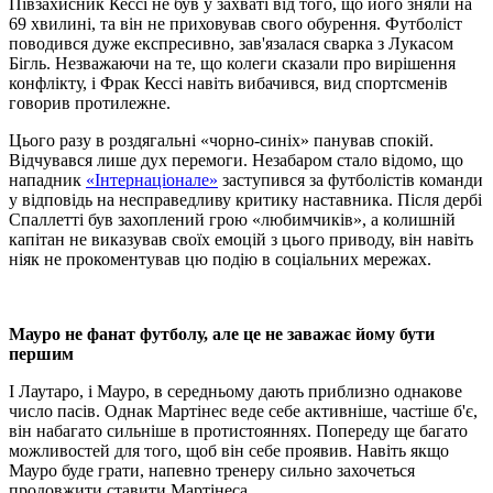
Півзахисник Кессі не був у захваті від того, що його зняли на
69 хвилині, та він не приховував свого обурення. Футболіст
поводився дуже експресивно, зав'язалася сварка з Лукасом
Бігль. Незважаючи на те, що колеги сказали про вирішення
конфлікту, і Фрак Кессі навіть вибачився, вид спортсменів
говорив протилежне.
Цього разу в роздягальні «чорно-синіх» панував спокій.
Відчувався лише дух перемоги. Незабаром стало відомо, що
нападник
«Інтернаціонале»
заступився за футболістів команди
у відповідь на несправедливу критику наставника. Після дербі
Спаллетті був захоплений грою «любимчиків», а колишній
капітан не виказував своїх емоцій з цього приводу, він навіть
ніяк не прокоментував цю подію в соціальних мережах.
Мауро не фанат футболу, але це не заважає йому бути
першим
І Лаутаро, і Мауро, в середньому дають приблизно однакове
число пасів. Однак Мартінес веде себе активніше, частіше б'є,
він набагато сильніше в протистояннях. Попереду ще багато
можливостей для того, щоб він себе проявив. Навіть якщо
Мауро буде грати, напевно тренеру сильно захочеться
продовжити ставити Мартінеса.