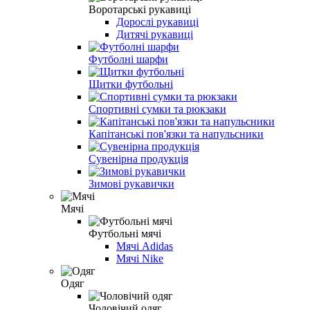
Воротарські рукавиці
Дорослі рукавиці
Дитячі рукавиці
Футболні шарфи
Щитки футбольні
Спортивні сумки та рюкзаки
Капітанські пов'язки та напульсники
Сувенірна продукція
Зимові рукавички
Мячі
Футбольні мячі
Мячі Adidas
Мячі Nike
Одяг
Чоловічий одяг