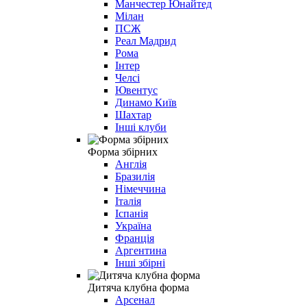
Манчестер Юнайтед
Мілан
ПСЖ
Реал Мадрид
Рома
Інтер
Челсі
Ювентус
Динамо Київ
Шахтар
Інші клуби
Форма збірних
Англія
Бразилія
Німеччина
Італія
Іспанія
Україна
Франція
Аргентина
Інші збірні
Дитяча клубна форма
Арсенал