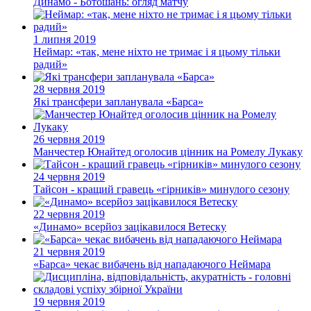
Динамо - Ботошань: огляд матчу
1 липня 2019
Неймар: «так, мене ніхто не тримає і я цьому тільки
радий»
28 червня 2019
Які трансфери запланувала «Барса»
26 червня 2019
Манчестер Юнайтед оголосив цінник на Ромелу Лукаку
24 червня 2019
Тайсон - кращий гравець «гірників» минулого сезону
22 червня 2019
«Динамо» всерйоз зацікавилося Ветеску
21 червня 2019
«Барса» чекає вибачень від нападаючого Неймара
19 червня 2019