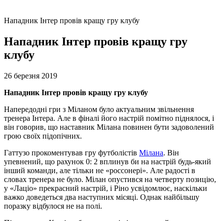
Нападник Інтер провів кращу гру клубу
Нападник Інтер провів кращу гру
клубу
26 березня 2019
Нападник Інтер провів кращу гру клубу
Напередодні гри з Міланом було актуальним звільнення
тренера Інтера. Але в фіналі його настрій помітно піднялося, і
він говорив, що наставник Мілана повинен бути задоволений
грою своїх підопічних.
Гаттузо прокоментував гру футболістів
Мілана
. Він
упевнений, що рахунок 0: 2 вплинув би на настрій будь-який
інший команди, але тільки не «россонері». Але радості в
словах тренера не було. Мілан опустився на четверту позицію,
у «Лаціо» прекрасний настрій, і Ріно усвідомлює, наскільки
важко доведеться два наступних місяці. Однак найбільшу
поразку відбулося не на полі.