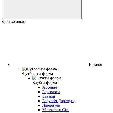
sport-x.com.ua
Каталог
Футбольна форма
Клубна форма
Арсенал
Барселонa
Баварія
Боруссія Дортмунд
Ліверпуль
Манчестер Сіті