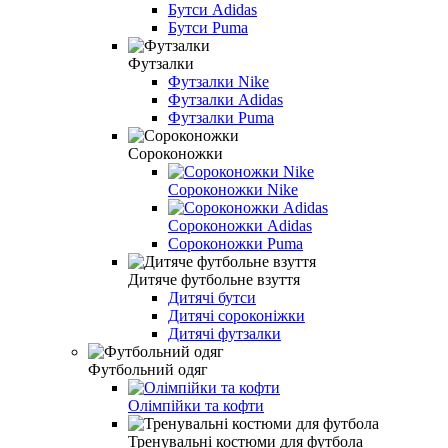
Бутси Adidas
Бутси Puma
Футзалки
Футзалки Nike
Футзалки Adidas
Футзалки Puma
Cороконожки
Сороконожки Nike
Сороконожки Adidas
Сороконожки Puma
Дитяче футбольне взуття
Дитячі бутси
Дитячі сороконіжки
Дитячі футзалки
Футбольний одяг
Олімпійки та кофти
Тренувальні костюми для футбола