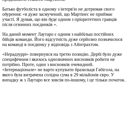
Батько футболіста в одному з інтерв'ю не дотримав свого
обурення: «я дуже засмучений, що Мартінес не приймає
участі. Я думав, що він буде одним з пріоритетних гравців
після сезонних поєдинків ».
На даний момент Лаутаро є одним з найбільш постійних
бійців команди. Його відсутність дуже серйозно позначилося
на команді в поєдинку у відповідь з Айнтрахтом.
«Нерадзуррі» повернувся на третю позицію. Дербі було дуже
специфічним і якихось однозначних висновків робити не
потрібно. Проте, один з висновків очевидний.
«Інтернаціонале» не варто купувати бразильця Габігола, на
якого була витрачена солідна сума в 29 мільйонів євро. У
випадку ж з Лаутаро все зовсім по-іншому, і це тільки початок.