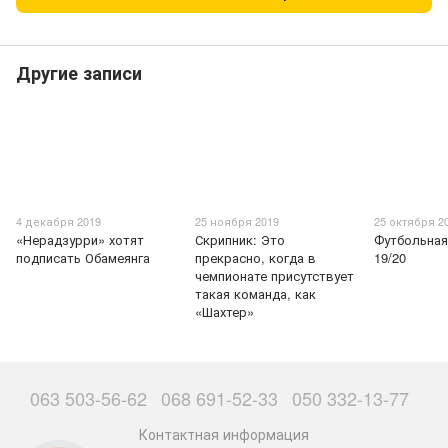
Другие записи
4 декабря 2019
25 ноября 2019
25 октября 2
«Нерадзурри» хотят
Скрипник: Это
Футбольная
подписать Обамеянга
прекрасно, когда в
19/20
чемпионате присутствует
такая команда, как
«Шахтер»
063 503-56-62
068 691-52-33
050 332-13-77
Контактная информация