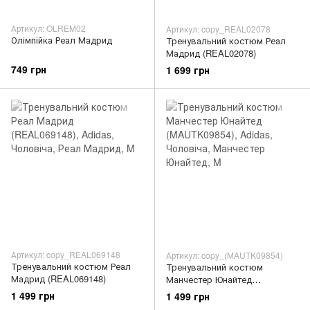
Артикул: OLREM02
Артикул: copy_REAL02078
Олімпійка Реал Мадрид
Тренувальний костюм Реал
Мадрид (REAL02078)
749 грн
1 699 грн
Артикул: copy_REAL069148
Артикул: copy_(MAUTK09854)
Тренувальний костюм Реал
Тренувальний костюм
Мадрид (REAL069148)
Манчестер Юнайтед
(MAUTK09854)
1 499 грн
1 499 грн