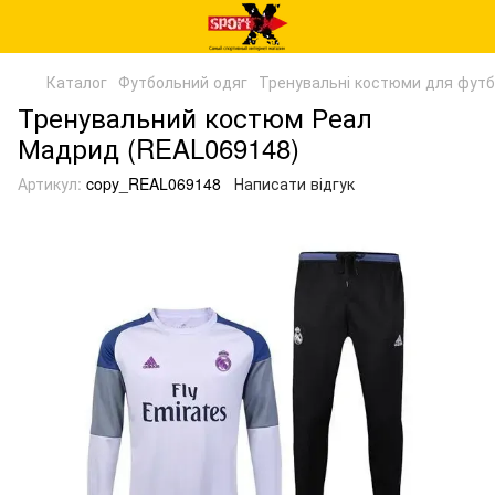
Каталог
Футбольний одяг
Тренувальні костюми для фут
Тренувальний костюм Реал
Мадрид (REAL069148)
Артикул:
copy_REAL069148
Написати відгук