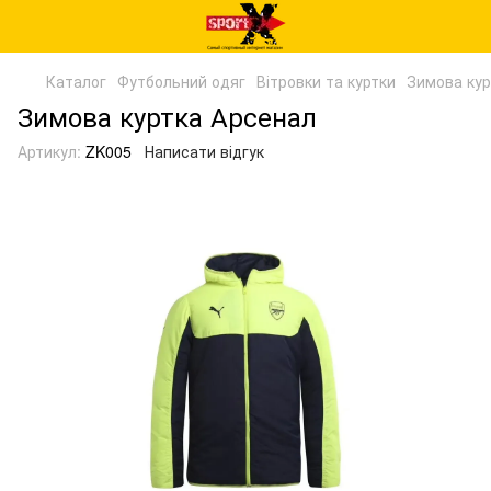
Каталог
Футбольний одяг
Вітровки та куртки
Зимова кур
Зимова куртка Арсенал
Артикул:
ZK005
Написати відгук