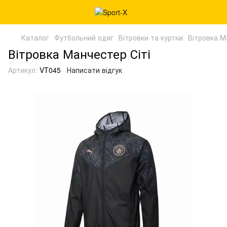
Каталог
Футбольний одяг
Вітровки та куртки
Вітровка М
Вітровка Манчестер Сіті
Артикул:
VT045
Написати відгук