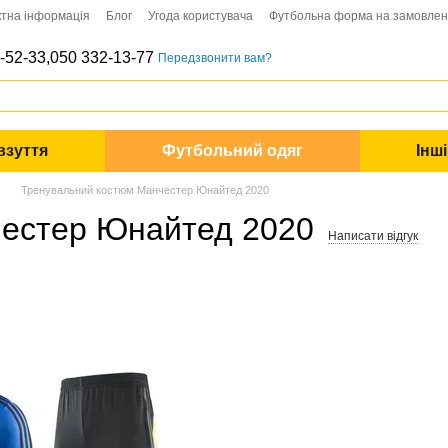
ктна інформація
Блог
Угода користувача
Футбольна форма на замовле
-52-33,
050 332-13-77
Передзвонити вам?
взуття
Футбольний одяг
Інш
Тренувальний костюм Манчестер Юнайтед 2020
честер Юнайтед 2020
Написати відгук