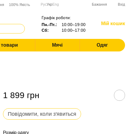
Рус
Укр
Eng
Бажання
Вхід
ння
100% Якість
Графік роботи:
Мій кошик
Пн.-Пт.:
10:00–19:00
Сб:
10:00–17:00
і товари
Мячі
Одяг
1 899 грн
Повідомити, коли з'явиться
Розмір одягу