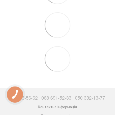
063 503-56-62
068 691-52-33
050 332-13-77
Контактна інформація