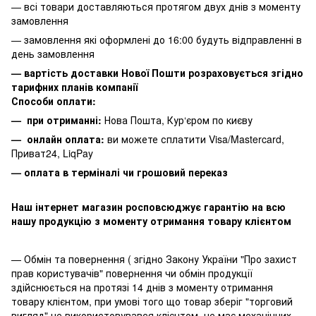
— всі товари доставляються протягом двух днів з моменту
замовлення
— замовлення які оформлені до 16:00 будуть відправленні в
день замовлення
— вартість доставки Нової Пошти розраховується згідно
тарифних планів компанії
Способи оплати:
— при отриманні:
Нова Пошта, Кур‘єром по києву
— онлайн оплата:
ви можете сплатити
Visa/Mastercard,
Приват24, LiqPay
— оплата в терміналі чи грошовий переказ
Наш інтернет магазин росповсюджує гарантію на всю
нашу продукцію з моменту отримання товару клієнтом
— Обмін та повернення ( згідно Закону України "Про захист
прав користувачів" повернення чи обмін продукції
здійснюється на протязі 14 днів з моменту отримання
товару клієнтом, при умові того що товар зберіг "торговий
вигляд" не використовувався клієнтом, не має механічних