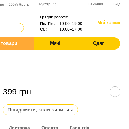
Рус
Укр
Eng
Бажання
Вхід
ння
100% Якість
Графік роботи:
Мій кошик
Пн.-Пт.:
10:00–19:00
Сб:
10:00–17:00
і товари
Мячі
Одяг
399 грн
Повідомити, коли з'явиться
Доставка
Оплата
Гарантія