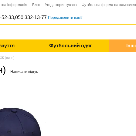
ктна інформація
Блог
Угода користувача
Футбольна форма на замовле
-52-33,
050 332-13-77
Передзвонити вам?
взуття
Футбольний одяг
Інш
СЖ (синя)
я)
Написати відгук