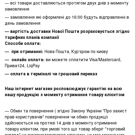
— всі товари доставляються протягом двух днів з моменту
замовлення
— замовлення які оформлені до 16:00 будуть відправленні в
день замовлення
— вартість доставки Нової Пошти розраховується згідно
тарифних планів компанії
Способи оплати:
— при отриманні:
Нова Пошта, Кур‘єром по києву
— онлайн оплата:
ви можете сплатити
Visa/Mastercard,
Приват24, LiqPay
— оплата в терміналі чи грошовий переказ
Наш інтернет магазин росповсюджує гарантію на всю
нашу продукцію з моменту отримання товару клієнтом
— Обмін та повернення ( згідно Закону України "Про захист
прав користувачів" повернення чи обмін продукції
здійснюється на протязі 14 днів з моменту отримання
товару клієнтом, при умові того що товар зберіг "торговий
вигляд" не використовувався клієнтом, не має механічних