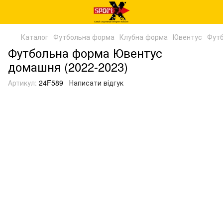
Каталог
Футбольна форма
Клубна форма
Ювентус
Футб
Футбольна форма Ювентус
домашня (2022-2023)
Артикул:
24F589
Написати відгук