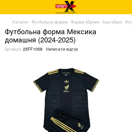
Каталог
Футбольна форма
Форма збірних
Інші збірні
Фут
Футбольна форма Мексика
домашня (2024-2025)
Артикул:
25FF1058
Написати відгук