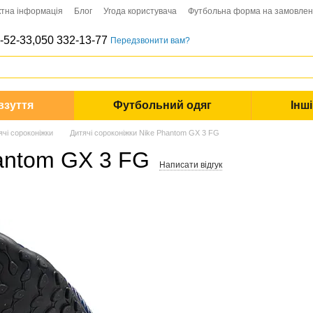
ктна інформація
Блог
Угода користувача
Футбольна форма на замовле
-52-33,
050 332-13-77
Передзвонити вам?
взуття
Футбольний одяг
Інш
ячі сороконіжки
Дитячі сороконіжки Nike Phantom GX 3 FG
hantom GX 3 FG
Написати відгук