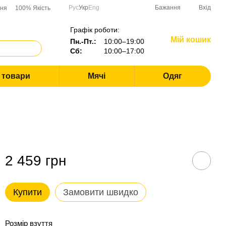
Рус
Укр
Eng
Бажання
Вхід
ння
100% Якість
Графік роботи:
Мій кошик
Пн.-Пт.:
10:00–19:00
Сб:
10:00–17:00
і товари
Мячі
Одяг
2 459 грн
Купити
Замовити швидко
Розмір взуття