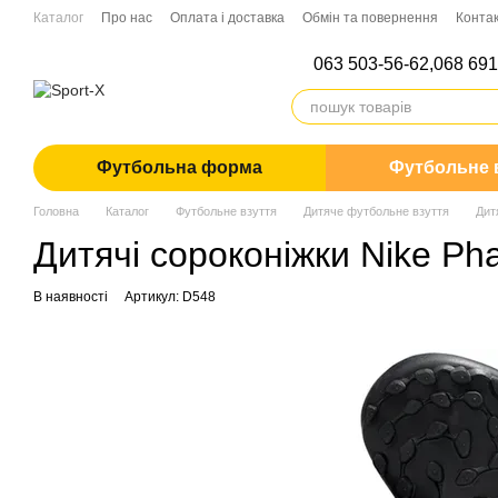
Перейти до основного контенту
Каталог
Про нас
Оплата і доставка
Обмін та повернення
Конта
063 503-56-62,
068 691
Футбольна форма
Футбольне 
Головна
Каталог
Футбольне взуття
Дитяче футбольне взуття
Дит
Дитячі сороконіжки Nike P
В наявності
Артикул: D548