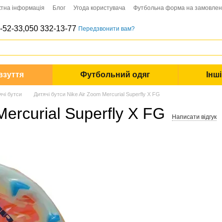
ктна інформація
Блог
Угода користувача
Футбольна форма на замовле
-52-33,
050 332-13-77
Передзвонити вам?
взуття
Футбольний одяг
Інш
ячі бутси
Дитячі бутси Nike Air Zoom Mercurial Superfly X FG
Mercurial Superfly X FG
Написати відгук