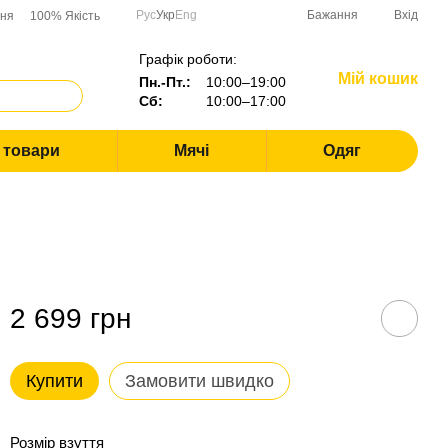
Рус
Укр
Eng
Бажання
Вхід
ння
100% Якість
Графік роботи:
Мій кошик
Пн.-Пт.:
10:00–19:00
Сб:
10:00–17:00
і товари
Мячі
Одяг
2 699 грн
Купити
Замовити швидко
Розмір взуття