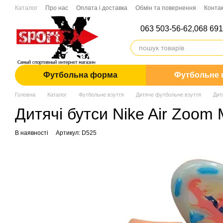
Перейти до основного контенту
Каталог
Про нас
Оплата і доставка
Обмін та повернення
Конта
063 503-56-62,
068 691
Футбольна форма
Футбольне 
Головна
Каталог
Футбольне взуття
Дитяче футбольне взуття
Дит
Дитячі бутси Nike Air Zoom 
В наявності
Артикул: D525