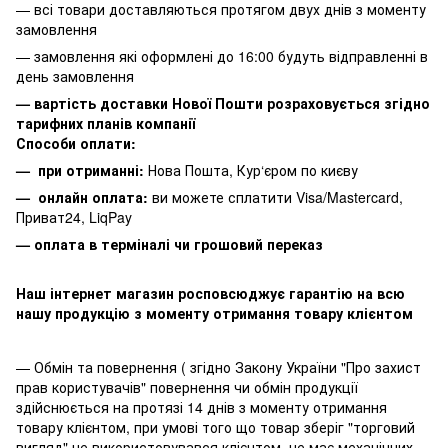
— всі товари доставляються протягом двух днів з моменту
замовлення
— замовлення які оформлені до 16:00 будуть відправленні в
день замовлення
— вартість доставки Нової Пошти розраховується згідно
тарифних планів компанії
Способи оплати:
— при отриманні:
Нова Пошта, Кур‘єром по києву
— онлайн оплата:
ви можете сплатити
Visa/Mastercard,
Приват24, LiqPay
— оплата в терміналі чи грошовий переказ
Наш інтернет магазин росповсюджує гарантію на всю
нашу продукцію з моменту отримання товару клієнтом
— Обмін та повернення ( згідно Закону України "Про захист
прав користувачів" повернення чи обмін продукції
здійснюється на протязі 14 днів з моменту отримання
товару клієнтом, при умові того що товар зберіг "торговий
вигляд" не використовувався клієнтом, не має механічних