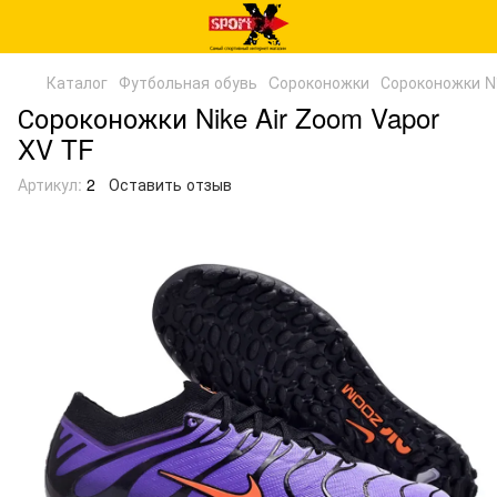
Каталог
Футбольная обувь
Cороконожки
Сороконожки N
Сороконожки Nike Air Zoom Vapor
XV TF
Артикул:
2
Оставить отзыв