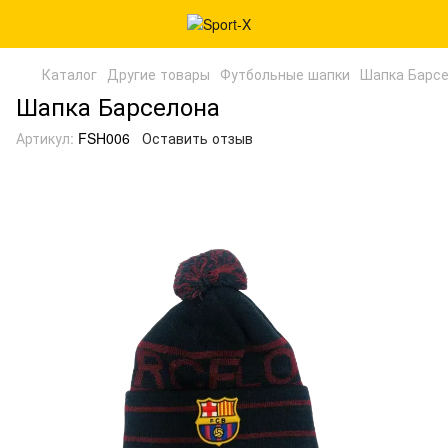
Каталог
Другие товары
Футбольные шапки
Шапка Барс
Шапка Барселона
Артикул:
FSH006
Оставить отзыв