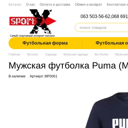
Перейти к основному контенту
Каталог
О нас
Оплата и доставка
Обмен и возврат
Контактная
Дропшиппинг
063 503-56-62,
068 691
Футбольная форма
Футбольная 
Главная
Каталог
Одежда
Мужская одежда
Футболки
Мужская
Мужская футболка Puma (
В наличии
Артикул: MF0061