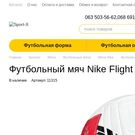
Перейти к основному контенту
Каталог
О нас
Оплата и доставка
Обмен и возврат
Контактная
Дропшиппинг
063 503-56-62,
068 691
Футбольная форма
Футбольная 
Главная
Каталог
Мячи
Футбольные мячи
Мячи Nike
Футбольн
Футбольный мяч Nike Flight
В наличии
Артикул: 11315