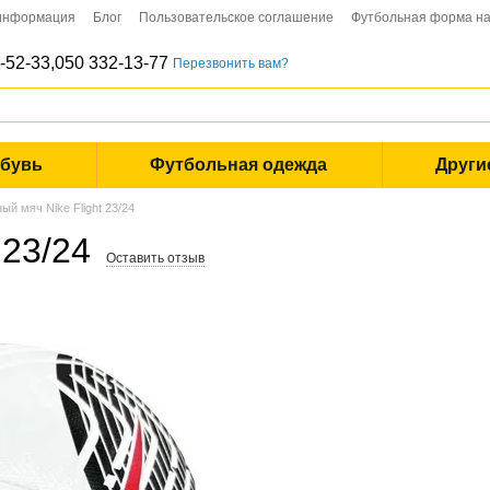
 информация
Блог
Пользовательское соглашение
Футбольная форма на
-52-33,
050 332-13-77
Перезвонить вам?
обувь
Футбольная одежда
Други
ый мяч Nike Flight 23/24
 23/24
Оставить отзыв