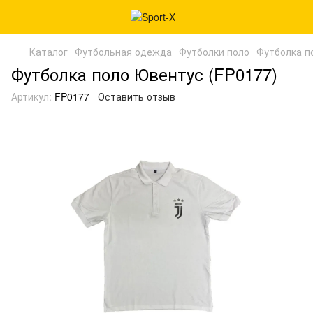
Каталог
Футбольная одежда
Футболки поло
Футболка п
Футболка поло Ювентус (FP0177)
Артикул:
FP0177
Оставить отзыв