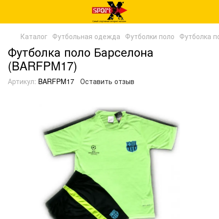
Каталог
Футбольная одежда
Футболки поло
Футболка п
Футболка поло Барселона
(BARFPM17)
Артикул:
BARFPM17
Оставить отзыв