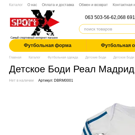
Перейти к основному контенту
Каталог
О нас
Оплата и доставка
Обмен и возврат
Контактная
Дропшиппинг
063 503-56-62,
068 691
Футбольная форма
Футбольная 
Главная
Каталог
Футбольная одежда
Детские Боди
Детское Боди
Детское Боди Реал Мадрид
Нет в наличии
Артикул: DBRM0001