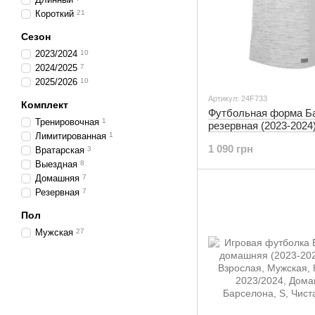
Короткий
21
Сезон
2023/2024
10
2024/2025
7
2025/2026
10
Артикул: 24F733
Комплект
Футбольная форма Б
Тренировочная
1
резервная (2023-2024
Лимитированная
1
1 090 грн
Вратарская
3
Выездная
8
Домашняя
7
Резервная
7
Пол
Мужская
27