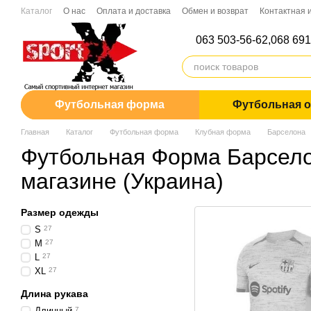
Перейти к основному контенту
Каталог
О нас
Оплата и доставка
Обмен и возврат
Контактная
Дропшиппинг
063 503-56-62,
068 691
Футбольная форма
Футбольная 
Главная
Каталог
Футбольная форма
Клубная форма
Барселонa
Футбольная Форма Барсело
магазине (Украина)
Размер одежды
S
27
M
27
L
27
XL
27
Длина рукава
Длинный
7