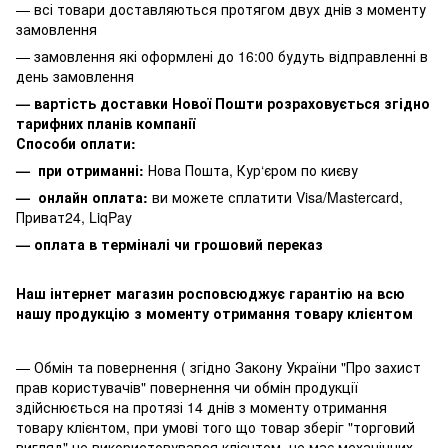
— всі товари доставляються протягом двух днів з моменту
замовлення
— замовлення які оформлені до 16:00 будуть відправленні в
день замовлення
— вартість доставки Нової Пошти розраховується згідно
тарифних планів компанії
Способи оплати:
— при отриманні:
Нова Пошта, Кур‘єром по києву
— онлайн оплата:
ви можете сплатити
Visa/Mastercard,
Приват24, LiqPay
— оплата в терміналі чи грошовий переказ
Наш інтернет магазин росповсюджує гарантію на всю
нашу продукцію з моменту отримання товару клієнтом
— Обмін та повернення ( згідно Закону України "Про захист
прав користувачів" повернення чи обмін продукції
здійснюється на протязі 14 днів з моменту отримання
товару клієнтом, при умові того що товар зберіг "торговий
вигляд" не використовувався клієнтом, не має механічних